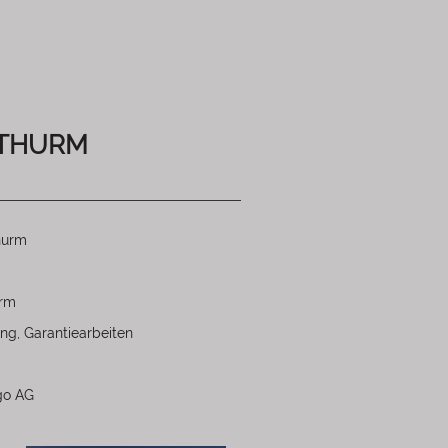
NTHURM
hurm
urm
ng, Garantiearbeiten
go AG